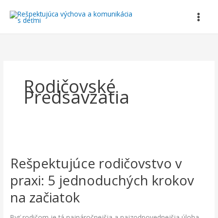
Preskočiť
na
obsah
Rodičovské
Predsavzatia
Rešpektujúce
rodičovstvo
Rešpektujúce rodičovstvo v
v
praxi:
praxi: 5 jednoduchých krokov
5
jednoduchých
na začiatok
krokov
na
Byť rodičom je tá najnáročnejšia a najzodpovednejšia úloha,