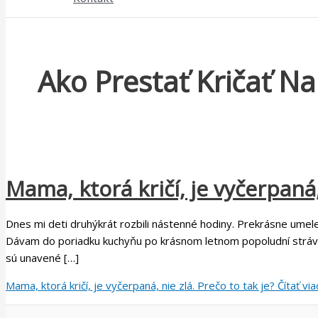
Ako Prestať Kričať Na
Mama, ktorá kričí, je vyčerpaná, 
Dnes mi deti druhýkrát rozbili nástenné hodiny. Prekrásne umelec
Dávam do poriadku kuchyňu po krásnom letnom popoludní stráven
sú unavené […]
Mama, ktorá kričí, je vyčerpaná, nie zlá. Prečo to tak je?
Čítať via