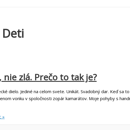
 Deti
nie zlá. Prečo to tak je?
ké dielo. Jediné na celom svete. Unikát. Svadobný dar. Keď sa to st
om vonku v spoločnosti zopár kamarátov. Moje pohyby s handrou 
c »