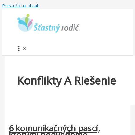
Preskočiť na obsah
Konflikty A Riešenie
6 komunikačných pascí,
ktorými podvedome