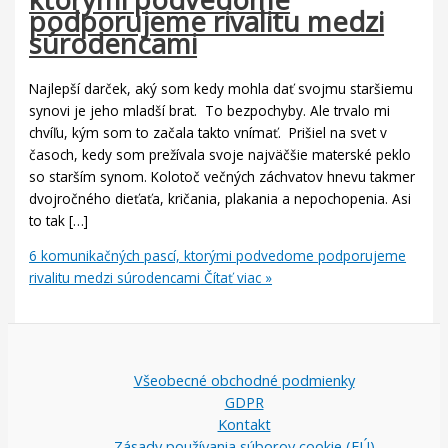
podporujeme rivalitu medzi
súrodencami
Najlepší darček, aký som kedy mohla dať svojmu staršiemu
synovi je jeho mladší brat. To bezpochyby. Ale trvalo mi
chvíľu, kým som to začala takto vnímať. Prišiel na svet v
časoch, kedy som prežívala svoje najväčšie materské peklo
so starším synom. Kolotoč večných záchvatov hnevu takmer
dvojročného dieťaťa, kričania, plakania a nepochopenia. Asi
to tak […]
6 komunikačných pascí, ktorými podvedome podporujeme
rivalitu medzi súrodencami
Čítať viac »
Všeobecné obchodné podmienky
GDPR
Kontakt
Zásady používania súborov cookie (EÚ)