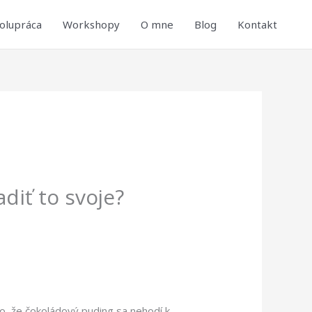
polupráca
Workshopy
O mne
Blog
Kontakt
diť to svoje?
to, že čokoládový puding sa nehodí k