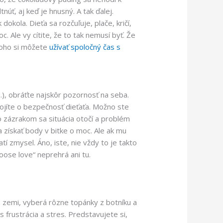
núť, aj keď je hnusný. A tak ďalej.
okola. Dieťa sa rozčuľuje, plače, kričí,
. Ale vy cítite, že to tak nemusí byť. Že
 toho si môžete
užívať spoločný čas s
), obráťte najskôr pozornosť na seba.
ojíte o bezpečnosť dieťaťa. Možno ste
o zázrakom sa situácia otočí a problém
a získať body v bitke o moc. Ale ak mu
tí zmysel. Áno, iste, nie vždy to je takto
oose love“ neprehrá ani tu.
a zemi, vyberá rôzne topánky z botníku a
 frustrácia a stres. Predstavujete si,