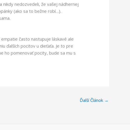
sa nikdy nedozvedeli, že vašej nádhernej
topánky (ako sa to bežne robí…).
 sama.
ní empatie často nastupuje láskavé ale
ďalších pocitov u dieťaťa. Je to pre
čme ho pomenovať pocity, bude sa mu s
Ďalší Článok
→