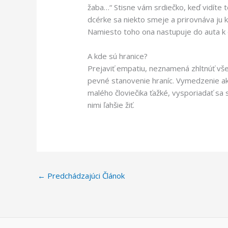
žaba…“ Stisne vám srdiečko, keď vidíte 
dcérke sa niekto smeje a prirovnáva ju k 
Namiesto toho ona nastupuje do auta k 
A kde sú hranice?
Prejaviť empatiu, neznamená zhltnúť všet
pevné stanovenie hraníc. Vymedzenie akc
malého človiečika ťažké, vysporiadať s
nimi ľahšie žiť.
←
Predchádzajúci Článok