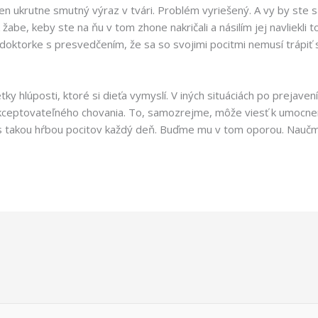
ten ukrutne smutný výraz v tvári. Problém vyriešený. A vy by ste 
žabe, keby ste na ňu v tom zhone nakričali a násilím jej navliekli 
doktorke s presvedčením, že sa so svojimi pocitmi nemusí trápiť
ky hlúposti, ktoré si dieťa vymyslí. V iných situáciách po prejave
eptovateľného chovania. To, samozrejme, môže viesť k umocneniu 
a s takou hŕbou pocitov každý deň. Buďme mu v tom oporou. Nau