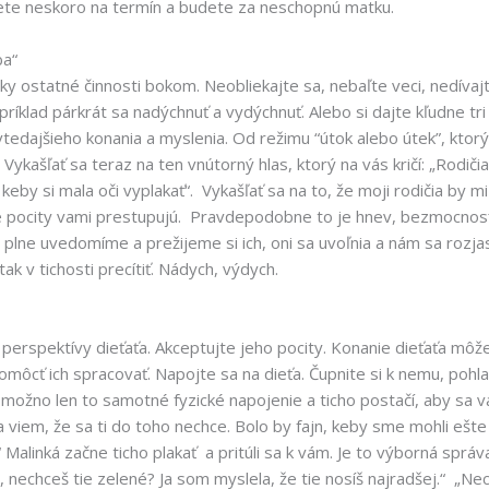
dete neskoro na termín a budete za neschopnú matku.
ba“
tky ostatné činnosti bokom. Neobliekajte sa, nebaľte veci, nedív
íklad párkrát sa nadýchnuť a vydýchnuť. Alebo si dajte kľudne tri
vtedajšieho konania a myslenia. Od režimu “útok alebo útek”, ktor
 Vykašľať sa teraz na ten vnútorný hlas, ktorý na vás kričí: „Rodiči
eby si mala oči vyplakať“. Vykašľať sa na to, že moji rodičia by mi 
ké pocity vami prestupujú. Pravdepodobne to je hnev, bezmocnosť
 plne uvedomíme a prežijeme si ich, oni sa uvoľnia a nám sa rozja
ak v tichosti precítiť. Nádych, výdych.
z perspektívy dieťaťa. Akceptujte jeho pocity. Konanie dieťaťa môž
môcť ich spracovať. Napojte sa na dieťa. Čupnite si k nemu, pohla
možno len to samotné fyzické napojenie a ticho postačí, aby sa vá
a viem, že sa ti do toho nechce. Bolo by fajn, keby sme mohli ešt
alinká začne ticho plakať a pritúli sa k vám. Je to výborná správa
, nechceš tie zelené? Ja som myslela, že tie nosíš najradšej.“ „N