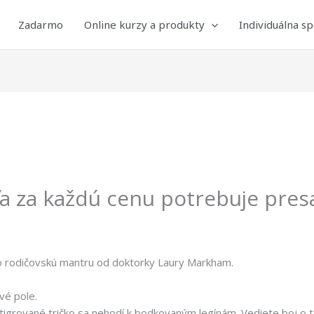
Zadarmo
Online kurzy a produkty
Individuálna s
eťa za každú cenu potrebuje presa
to rodičovskú mantru od doktorky Laury Markham.
vé pole.
 tigrované tričko sa nehodí k bodkovaným legínám. Vediete boj o 