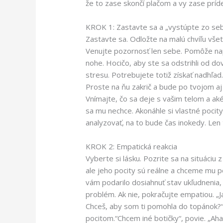
že to zase skončí plačom a vy zase prí
KROK 1: Zastavte sa a „vystúpte zo se
Zastavte sa. Odložte na malú chvíľu vše
Venujte pozornosť len sebe. Pomôže napr
nohe. Hocičo, aby ste sa odstrihli od do
stresu. Potrebujete totiž získať nadhľad.
Proste na ňu zakrič a bude po tvojom aj k
Vnímajte, čo sa deje s vašim telom a a
sa mu nechce. Akonáhle si vlastné pocity
analyzovať, na to bude čas inokedy. Len t
KROK 2: Empatická reakcia
Vyberte si lásku. Pozrite sa na situáciu 
ale jeho pocity sú reálne a chceme mu po
vám podarilo dosiahnuť stav ukľudnenia, 
problém. Ak nie, pokračujte empatiou. „J
Chceš, aby som ti pomohla do topánok?“ M
pocitom.“Chcem iné botičky“, povie. „Aha