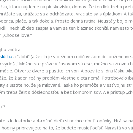
čku, ktorú nájdeme na pieskovisku, domov. Že ten liek treba prehlt
rážate sa, urážate sa a odchádzate, vraciate sa s úplatkom. A tak d
enca, plače, a tak dokola. Proste denná rutina. Neustály boj o moc
lili, nech už deti zaspia a vám sa ten blázinec skončil, namiesto
? „Choose love.“
jho vnútra.
slúcha
a “zlobí” (a že ich je v bežnom rodičovskom dni požehnane…
o vyriešiť. Možno ste práve v časovom strese, možno sa zrovna b
ócie. Otvorte dvere a pustite ich von. A pozvite si dnu lásku. Ak
káže, že žiaden reálny problém vlastne dieťa nemá. Potrebovalo ib
y a uistíte ho, že je milované, láska ho premôže a viesť vojnu stra
ým treba čeliť s dôslednosťou a bez kompromisov. Ale prístup „ch
u“?
te s k doktorke a 4-ročné dieťa si nechce obuť topánky. Hrá sa n
 hodiny pripravujete na to, že budete musieť odísť. Narastá vo vás