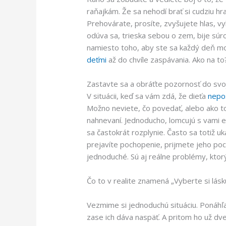
raňajkám. Že sa nehodí brať si cudziu hra
Prehovárate, prosíte, zvyšujete hlas, vyh
odúva sa, trieska sebou o zem, bije súrod
namiesto toho, aby ste sa každý deň mod
deťmi
až do chvíle zaspávania. Ako na to
Zastavte sa a obráťte pozornosť do svo
V situácii, keď sa vám zdá, že dieťa
nepo
Možno neviete, čo povedať, alebo ako t
nahnevaní. Jednoducho, lomcujú s vami em
sa častokrát rozplynie. Často sa totiž u
prejavíte pochopenie, prijmete jeho pocit
jednoduché. Sú aj reálne problémy, ktor
Čo to v realite znamená „Vyberte si lásk
Vezmime si jednoduchú situáciu. Ponáhľa
zase ich dáva naspäť. A pritom ho už dve