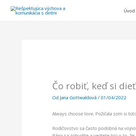
Preskočiť
na
Úvod
obsah
Čo robiť, keď si di
Od
Jana Gottwaldová
/
01/04/2022
Always choose love. Požičala som si tú
Rodičovstvo sa často podobná na vojno
Ráno sa zobudíte a vediete boj o to, že