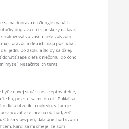
ajte sa na dopravu na Google mapách.
 otočky doprava na tri poskoky na ľavej
ý sa aktivoval vo vašom tele vplyvom
a majú pravdu a deti ich majú poslúchať.
dali jednu po zadku a šlo by sa ďalej.
 donútiť zase dieťa k niečomu, do čoho
sní myseľ. Nezačnite ich teraz
e byť v danej situácii neakceptovateľné,
ďte ho, pozrite sa mu do očí. Pokiaľ sa
m dieťa otvorilo a odkrylo, v čom je
e pokračovať v tej hre na obchod, že?
. Cíti sa v bezpečí, dala priechod svojim
echcem. Karol sa mi smeje, že som